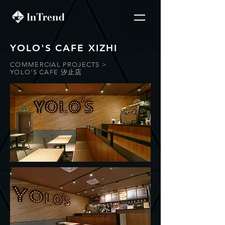
YOLO'S CAFE XIZHI
COMMERCIAL PROJECTS >
YOLO'S CAFE 汐止店